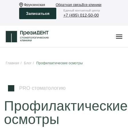
Фрунзенская
Обратная связь
Все клиники
Eдиный контактный центр
Записаться
+7 (495) 012-50-00
PRO стоматологию
Главная
/
Блог
/
Профилактические осмотры
Профилактические
осмотры
Почему нужно посещать
врача-стоматолога каждые 6
месяцев