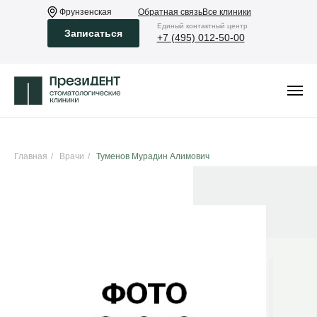
Фрунзенская
Обратная связь
Все клиники
Eдиный контактный центр
Записаться
+7 (495) 012-50-00
Главная
/
Врачи
/
Туменов Мурадин Алимович