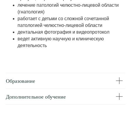
лечение патологий челюстно-лицевой области
Мой секрет успеха —
(гнатология)
систематическое
работает с детьми со сложной сочетанной
совершенствование знаний и
патологией челюстно-лицевой области
навыков, постоянный поиск
дентальная фотография и видеопротокол
новых технологий и подходов
ведет активную научную и клиническую
в лечении.
деятельность
Мазиашвили Гиоргий
Гочаевич
"
Образование
Дополнительное обучение
Работы врача