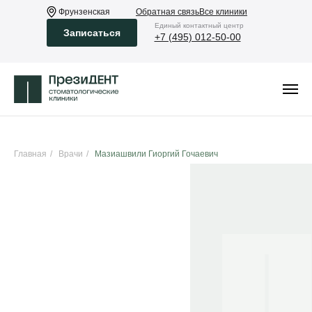
Фрунзенская
Обратная связь
Все клиники
Eдиный контактный центр
Записаться
+7 (495) 012-50-00
Главная
/
Врачи
/
Мазиашвили Гиоргий Гочаевич