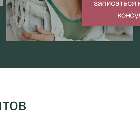
записаться 
консу
нтов