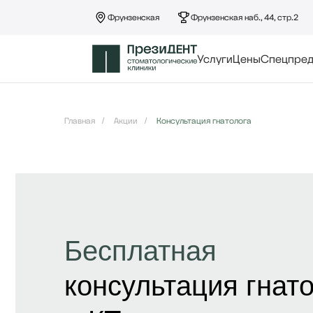
Фрунзенская
Фрунзенская наб., 44, стр.2
Услуги
Цены
Спецпре
Главная
/
Акции
/
Консультация гнатолога
Бесплатная
консультация гнат