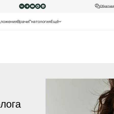
Обратная
дложения
Врачи
Гнатология
Ещё
олога