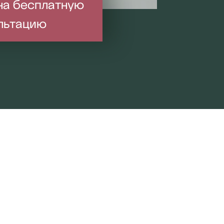
на бесплатную
льтацию